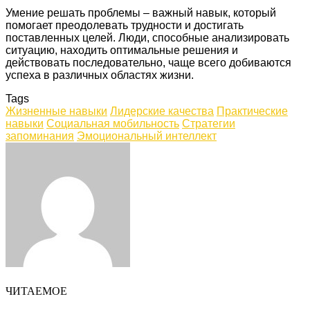
Умение решать проблемы – важный навык, который
помогает преодолевать трудности и достигать
поставленных целей. Люди, способные анализировать
ситуацию, находить оптимальные решения и
действовать последовательно, чаще всего добиваются
успеха в различных областях жизни.
Tags
Жизненные навыки
Лидерские качества
Практические
навыки
Социальная мобильность
Стратегии
запоминания
Эмоциональный интеллект
Facebook
Twitter
LinkedIn
Tumblr
Pinterest
Reddit
VKontakte
Odnoklassniki
Skype
WhatsApp
Telegram
Viber
Share
Print
via
Email
ЧИТАЕМОЕ