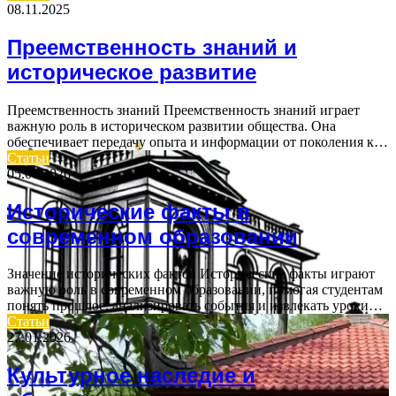
08.11.2025
Преемственность знаний и
историческое развитие
Преемственность знаний Преемственность знаний играет
важную роль в историческом развитии общества. Она
обеспечивает передачу опыта и информации от поколения к…
Статьи
05.06.2026
Исторические факты в
современном образовании
Значение исторических фактов Исторические факты играют
важную роль в современном образовании, помогая студентам
понять прошлое, анализировать события и извлекать уроки…
Статьи
27.01.2026
Культурное наследие и