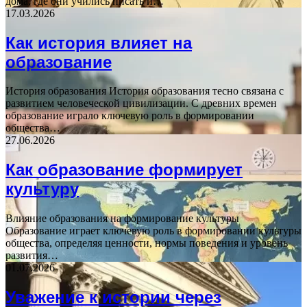
дома, где они учились писать и…
17.03.2026
Как история влияет на
образование
История образования История образования тесно связана с
развитием человеческой цивилизации. С древних времен
образование играло ключевую роль в формировании
общества…
27.06.2026
Как образование формирует
культуру
Влияние образования на формирование культуры
Образование играет ключевую роль в формировании культуры
общества, определяя ценности, нормы поведения и уровень
развития…
01.07.2026
Уважение к истории через