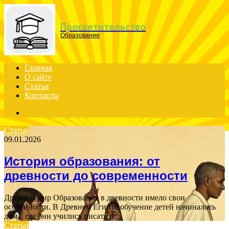
Menu
Просветительство
Образование
Главная
О сайте
Статьи
Контакты
Search
for
Статьи
09.01.2026
История образования: от
древности до современности
Древний мир Образование в древности имело свои
особенности. В Древнем Египте обучение детей начиналось
дома, где они учились писать и…
Статьи