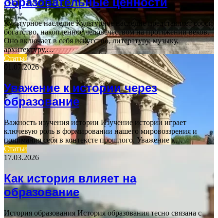
образовательные ценности
Культурное наследие Культурное наследие представляет собой
богатство, накопленное человечеством на протяжении веков.
Оно включает в себя искусство, литературу, музыку,
архитектуру,…
Статьи
01.07.2026
Уважение к истории через
образование
Важность изучения истории Изучение истории играет
ключевую роль в формировании нашего мировоззрения и
понимания себя в контексте прошлого. Уважение к…
Статьи
17.03.2026
Как история влияет на
образование
История образования История образования тесно связана с