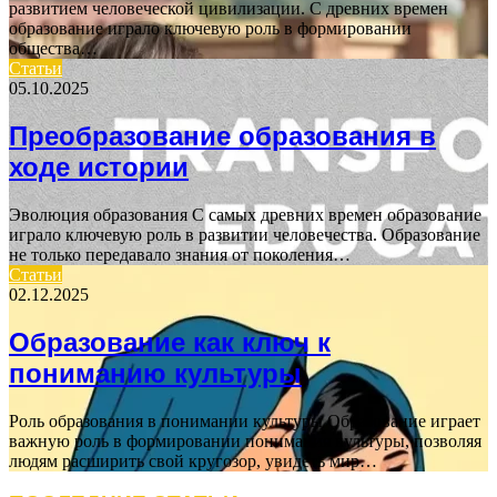
развитием человеческой цивилизации. С древних времен
образование играло ключевую роль в формировании
общества…
Статьи
05.10.2025
Преобразование образования в
ходе истории
Эволюция образования С самых древних времен образование
играло ключевую роль в развитии человечества. Образование
не только передавало знания от поколения…
Статьи
02.12.2025
Образование как ключ к
пониманию культуры
Роль образования в понимании культуры Образование играет
важную роль в формировании понимания культуры, позволяя
людям расширить свой кругозор, увидеть мир…