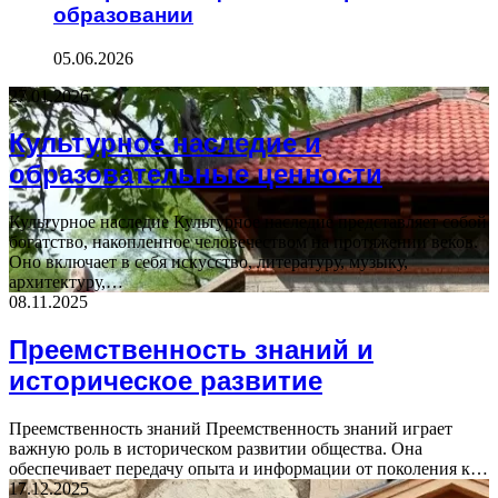
образовании
05.06.2026
27.01.2026
Культурное наследие и
образовательные ценности
Культурное наследие Культурное наследие представляет собой
богатство, накопленное человечеством на протяжении веков.
Оно включает в себя искусство, литературу, музыку,
архитектуру,…
08.11.2025
Преемственность знаний и
историческое развитие
Преемственность знаний Преемственность знаний играет
важную роль в историческом развитии общества. Она
обеспечивает передачу опыта и информации от поколения к…
17.12.2025