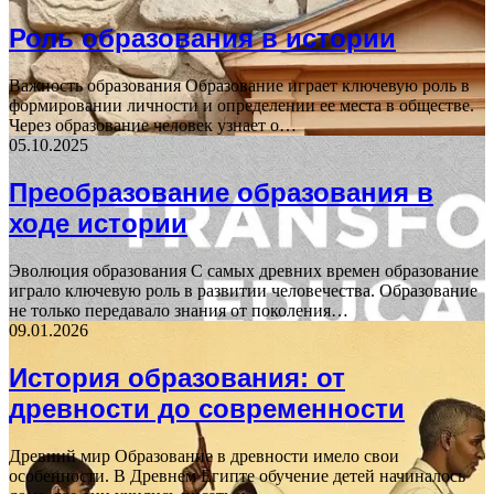
Роль образования в истории
Важность образования Образование играет ключевую роль в
формировании личности и определении ее места в обществе.
Через образование человек узнает о…
05.10.2025
Преобразование образования в
ходе истории
Эволюция образования С самых древних времен образование
играло ключевую роль в развитии человечества. Образование
не только передавало знания от поколения…
09.01.2026
История образования: от
древности до современности
Древний мир Образование в древности имело свои
особенности. В Древнем Египте обучение детей начиналось