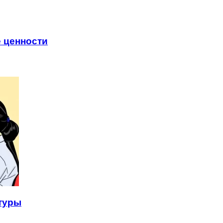
 ценности
туры