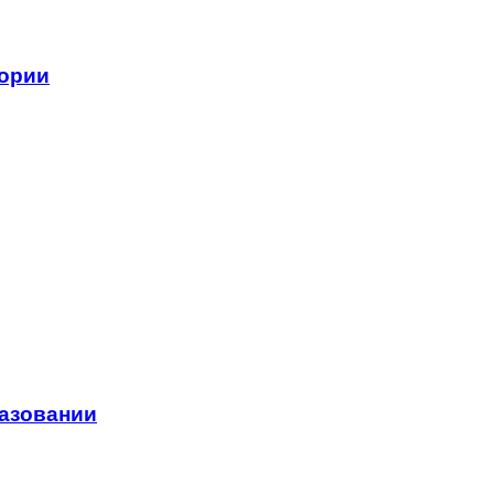
тории
азовании