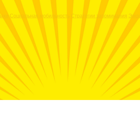
выки
Социальная мобильность
Стратегии запоминания
Эмоц